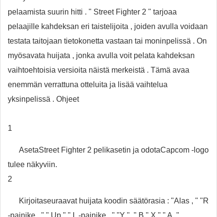
pelaamista suurin hitti . " Street Fighter 2 " tarjoaa
pelaajille kahdeksan eri taistelijoita , joiden avulla voidaan
testata taitojaan tietokonetta vastaan ​​tai moninpelissä . On
myösavata huijata , jonka avulla voit pelata kahdeksan
vaihtoehtoisia versioita näistä merkeistä . Tämä avaa
enemmän verrattuna otteluita ja lisää vaihtelua
yksinpelissä . Ohjeet
1
AsetaStreet Fighter 2 pelikasetin ja odotaCapcom -logo
tulee näkyviin.
2
Kirjoitaseuraavat huijata koodin säätörasia : "Alas , " "R
-painike , " " Up " " L -painike , " "Y ", " B " X " " A. "