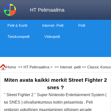
HT Pelimaailma
Pelit & Kortit
Internet -pelit
Pelit
Tietokonepelit
Videopelit
Home >>
HT Pelimaailma
> >>
Internet -pelit
>>
Classic Konsoli
Miten avata kaikki merkit Street Fighter 2
snes ?
" Street Fighter 2 " Super Nintendo Entertainment System (
tai SNES ) olivallankumous kotiin pelaamista . Peli
ontäysin uskollinen muuntaminen silloisen arcade