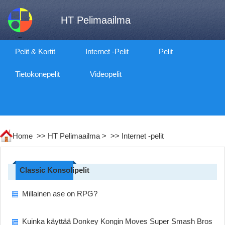
HT Pelimaailma
Pelit & Kortit
Internet -pelit
Pelit
Tietokonepelit
Videopelit
Home >>
HT Pelimaailma
> >>
Internet -pelit
Classic Konsolipelit
Millainen ase on RPG?
Kuinka käyttää Donkey Kongin Moves Super Smash Bros