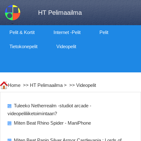
HT Pelimaailma
Pelit & Kortit
Internet -pelit
Pelit
Tietokonepelit
Videopelit
Home >>
HT Pelimaailma
> >>
Videopelit
Tuleeko Netherrealm -studiot arcade -
videopeliliiketoimintaan?
Miten Beat Rhino Spider - ManiPhone
Miten Beat Panin Silver Armor Castlevania : Lords of