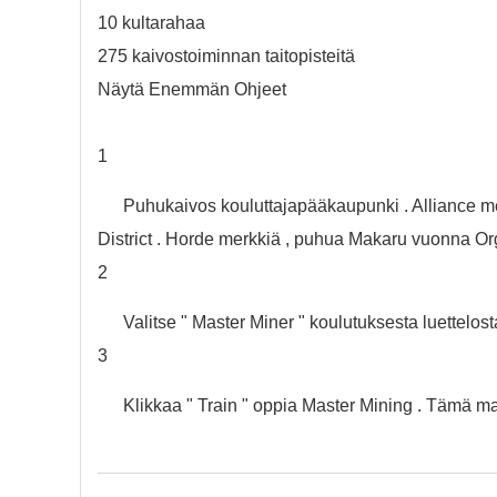
10 kultarahaa
275 kaivostoiminnan taitopisteitä
Näytä Enemmän Ohjeet
1
Puhukaivos kouluttajapääkaupunki . Alliance 
District . Horde merkkiä , puhua Makaru vuonna Or
2
Valitse " Master Miner " koulutuksesta luettelosta
3
Klikkaa " Train " oppia Master Mining . Tämä mah