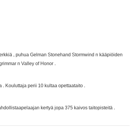
merkkiä , puhua Gelman Stonehand Stormwind n kääpiöiden
grimmar n Valley of Honor .
 . Kouluttaja perii 10 kultaa opettaataito .
dollistaapelaajan kertyä jopa 375 kaivos taitopisteitä .