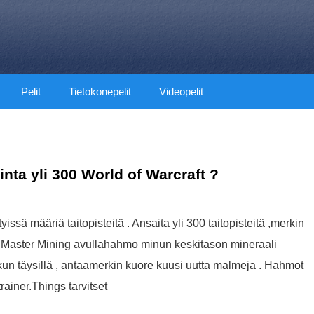
Pelit
Tietokonepelit
Videopelit
nta yli 300 World of Warcraft ?
yissä määriä taitopisteitä . Ansaita yli 300 taitopisteitä ,merkin
 . Master Mining avullahahmo minun keskitason mineraali
, kun täysillä , antaamerkin kuore kuusi uutta malmeja . Hahmot
ainer.Things tarvitset