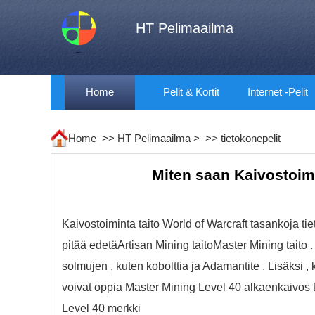
HT Pelimaailma
Home
Pelit & Kortit
Internet -pelit
Home >>
HT Pelimaailma
> >>
tietokonepelit
Miten saan Kaivostoimi
Kaivostoiminta taito World of Warcraft tasankoja tiet
pitää edetäArtisan Mining taitoMaster Mining taito
solmujen , kuten kobolttia ja Adamantite . Lisäksi 
voivat oppia Master Mining Level 40 alkaenkaivos tr
Level 40 merkki